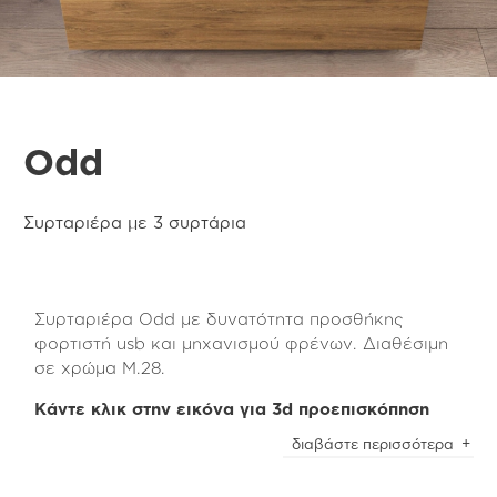
Odd
Συρταριέρα με 3 συρτάρια
Συρταριέρα Odd με δυνατότητα προσθήκης
φορτιστή usb και μηχανισμού φρένων. Διαθέσιμη
σε χρώμα M.28.
Κάντε κλικ στην εικόνα για 3d προεπισκόπηση
Η συρταριέρα Odd με τα 3 συρτάρια συνδυάζεται
διαβάστε περισσότερα
υπέροχα με όλα τα έπιπλα της Tempo collection
για να έχετε τη δυνατότητα να δημιουργήσετε