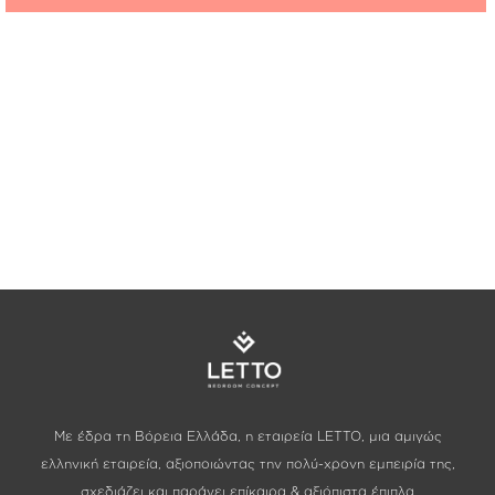
Με έδρα τη Βόρεια Ελλάδα, η εταιρεία LETTO, μια αμιγώς
ελληνική εταιρεία, αξιοποιώντας την πολύ-χρονη εμπειρία της,
σχεδιάζει και παράγει επίκαιρα & αξιόπιστα έπιπλα