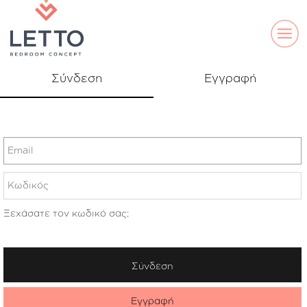
Σύνδεση
Εγγραφή
Email
Κωδικός
Ξεχάσατε τον κωδικό σας;
ELLA
DS
LAND
LINE
Σύνδεση
Εγγραφή