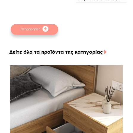
collection είναι κατασκευασμένη από τεχνητό
καπλαμά Lefkas oak (m.29) με το χαρακτηριστικό
φυσικό δρύινο χρώμα και ταιριάζει αρμονικά με τη
μαρμάρινη τεχνητή επιφάνεια στην επάνω πλευρά
Πληροφορίες
και τη λακαριστή βάση, ενώ οι σχεδιαστικές
λεπτομέρειες της δημιουργούν ενιαία αίσθηση!
Τα υλικά που χρησιμοποιούνται διαθέτουν
Δείτε όλα τα προϊόντα της κατηγορίας
αντιχαρακτικό coating για ιδιαίτερη αντοχή σε
γρατζουνιές και εύκολο καθάρισμα των πιο
απαιτητικών λεκέδων.
Η συρταριέρα διαθέτει τρία όμοια μεγάλα
συρτάρια αποθήκευσης, το εσωτερικό των οποίων
είναι κατασκευασμένο από ανάγλυφη μελαμίνη σε
linen beige χρώμα, ενώ οι μηχανισμοί είναι ρόδας
Teflon με ιδιαίτερη αντοχή στο βάρος και την
χρόνια χρήση. Ακόμη, μπορούν πολύ εύκολα να
τοποθετηθούν μηχανισμοί soft close για αθόρυβη
λειτουργία των συρταριών. Επίσης, μπορείτε να
αναβαθμίσετε το προϊόν και την καθημερινότητα