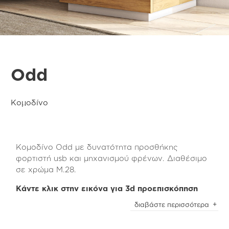
Odd
Κομοδίνο
Κομοδίνο Odd με δυνατότητα προσθήκης
φορτιστή usb και μηχανισμού φρένων. Διαθέσιμο
σε χρώμα M.28.
Κάντε κλικ στην εικόνα για 3d προεπισκόπηση
To κομοδίνο Odd συνδυάζεται υπέροχα με όλα τα
διαβάστε περισσότερα
έπιπλα της Tempo collection για να έχετε τη
δυνατότητα να δημιουργήσετε μοναδικές