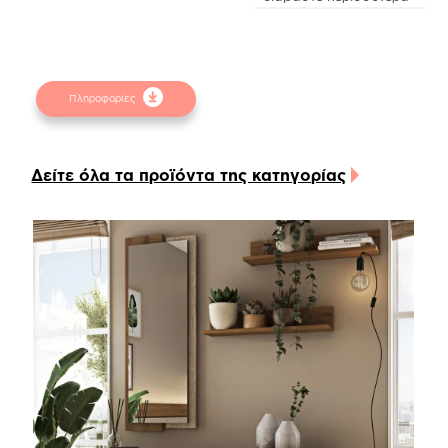
τεχνητό καπλαμά χρώματα natural canella oak
(m.32), σε συνδυασμό με την ιδιαίτερη ανάγλυφη
διακοσμητική επιφάνεια στο κεφαλάρι. Στηρίζεται
σε ξύλινα λακαριστά πόδια graphite grey
Πληροφορίες
χρώματος, αλλά υπάρχει και η δυνατότητα
προσθήκης μεταλλικής βάσης στήριξης σε truffle
brown χρώμα.
Δείτε όλα τα προϊόντα της κατηγορίας
Όλα τα υλικά που χρησιμοποιούνται για την
κατασκευή του κρεβατιού είναι υψηλών
προδιαγραφών και διαθέτουν anti-scratch coating
για μεγάλη αντοχή στις γρατζουνιές και τα
χτυπήματα και ευκολία στο καθάρισμα και των πιο
δύσκολων λεκέδων. Επίσης, το κρεβάτι είναι
εξοπλισμένο με ειδικά λάστιχα προς αποφυγή
οποιουδήποτε τριξίματος αλλά και καλύτερη
στήριξη του στρώματος.
Το κρεβάτι δέχεται στρώμα 160*200 το οποίο
μπορεί να στηριχτεί σε ξύλινες τάβλες/
κρεβατόξυλα ή σε ανατομικό τελάρο με πυκνά ή
απλά σανίδια. Επίσης, το κρεβάτι Sicilia μπορεί να