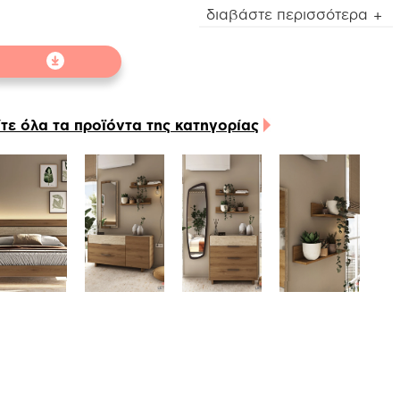
 κομοδίνο Sicilia είναι κατασκευασμένο από τεχνητό
διαβάστε περισσότερα
πλαμά χρώματος light brown rustic oak (m.22) και
AND
LINE
αθέτει ιδιαίτερη ανάγλυφη διακοσμητική επιφάνεια
ην επάνω αλλά και την μπροστινή του πλευρά. Όλα
 υλικά που χρησιμοποιούνται για την κατασκευή
ναι υψηλών προδιαγραφών και διαθέτουν anti-
ratch coating για μεγάλη αντοχή στις γρατζουνιές
ίτε όλα τα προϊόντα της κατηγορίας
ι ευκολία στο καθάρισμα και των πιο δύσκολων
κέδων.
 κομοδίνο διαθέτει δύο συρτάρια αποθήκευσης, το
ωτερικών των οποίων είναι κατασκευασμένο από
άγλυφη μελαμίνη σε χρώμα linen beige, ενώ οι
χανισμοί είναι ρόδας Teflon ιταλικής προέλευσης.
ίσης, μπορούν να τοποθετηθούν μηχανισμοί soft
ose για αθόρυβη λειτουργία. Μπορείτε επίσης να
αβαθμίσετε το προϊόν και την καθημερινότητα σας
ποθετώντας τον προτεινόμενο usb charger, για
ήγορη και εύκολη φόρτιση των ηλεκτρονικών σας
σκευών.
 παραπάνω προϊόν είναι διαθέσιμο σε δύο χρώματα,
ht brown rustic oak (m.22) και tobacco walnut
19.1), το οποίο μπορείτε να βρείτε στην Sicilia