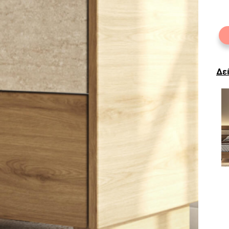
Το
ISAVELLA
κα
KIDS
L
δι
στ
τα
εί
sc
Δε
κα
λε
Το
εσ
αν
μη
Επ
cl
αν
το
γρ
συ
Το
lig
(m.