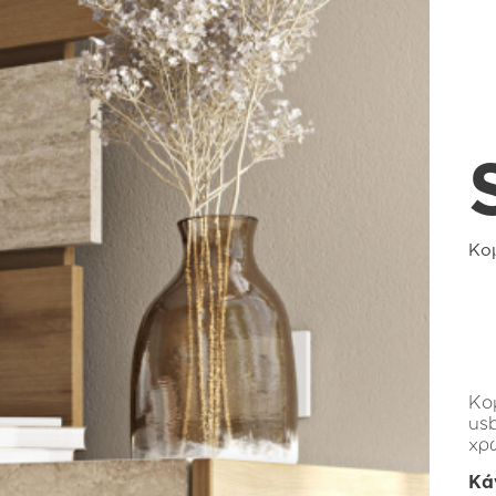
Κο
Κο
us
χρ
Κά