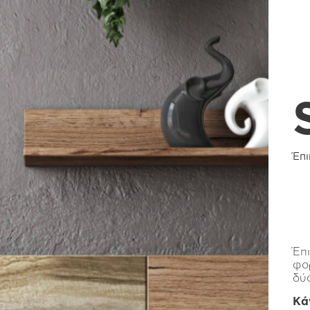
Έπ
Έπ
φο
δύ
Κά