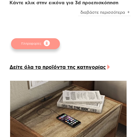
Κάντε κλικ στην εικόνα για 3d προεπισκόπηση
Είναι ιδανική επιλογή για να συμπληρώσει και να
διαβάστε περισσότερα
ανανεώσει το χωλ, το living room ή οποιοδήποτε
χώρο του σπιτιού εσείς επιλέξετε. Συνδυάστε τον
με τις ανάλογες συρταριέρες, έπιπλα vanity και
ράφια, για θα δημιουργήσετε ζεστές και
Πληροφορίες
ταυτόχρονα χρηστικές γωνιές.
Το προϊόν διατίθεται σε δύο χρώματα τεχνητού
καπλαμά, light brown rustic oak (m.22) και
Δείτε όλα τα προϊόντα της κατηγορίας
Tobacco walnut oak (m.19.1), τα οποία μπορείτε να
δείτε στην Sicilia Collection.
Επίσης, στο επισυναπτόμενο αρχείο μπορείτε να
βρείτε τις αναλυτικές διαστάσεις των προϊόντων.
Προσοχή
! Ενδέχεται να υπάρχει μικρή χρωματική
απόκλιση μεταξύ των φωτογραφιών και των
φυσικών αντικειμένων. Για την καλύτερη
εξυπηρέτησή σας συμβουλευτείτε τα
δειγματολόγια στα φυσικά καταστήματα.