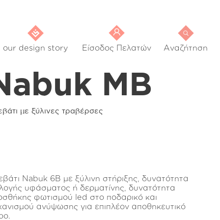
our design story
Είσοδος Πελατών
Αναζήτηση
Nabuk MB
εβάτι με ξύλινες τραβέρσες
εβάτι Nabuk 6Β με ξύλινη στήριξης, δυνατότητα
ιλογής υφάσματος ή δερματίνης, δυνατότητα
οσθήκης φωτισμού led στο ποδαρικό και
χανισμού ανύψωσης για επιπλέον αποθηκευτικό
ρο.