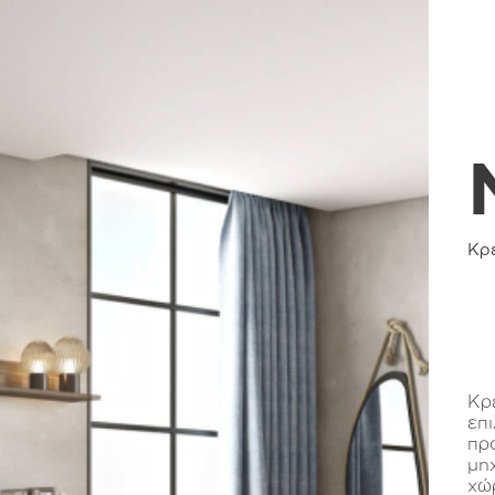
Κρ
Κρ
επ
πρ
μη
χώ