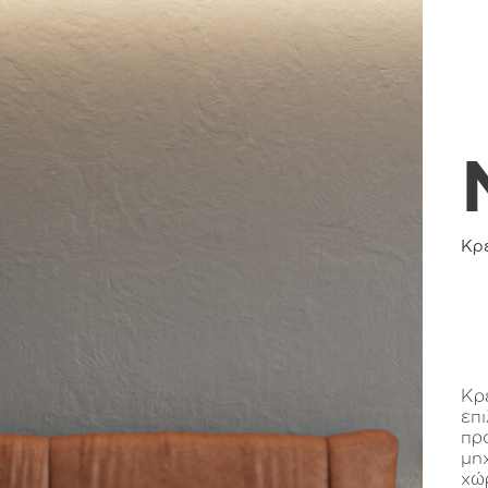
Κρ
Κρ
επ
πρ
μη
χώ