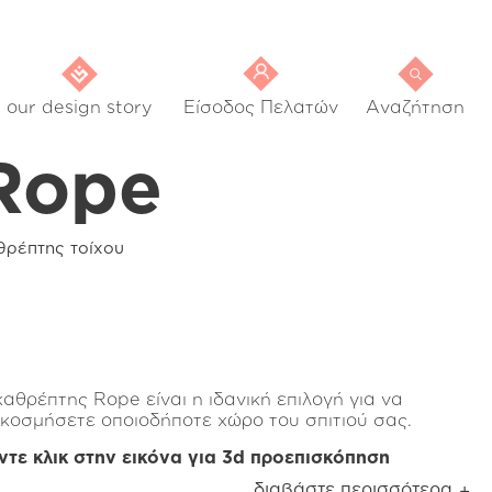
our design story
Είσοδος Πελατών
Αναζήτηση
Rope
θρέπτης τοίχου
καθρέπτης Rope είναι η ιδανική επιλογή για να
ακοσμήσετε οποιοδήποτε χώρο του σπιτιού σας.
ντε κλικ στην εικόνα για 3d προεπισκόπηση
ό την κρεβατοκάμαρα, στο χολ, ακόμη και στο
διαβάστε περισσότερα