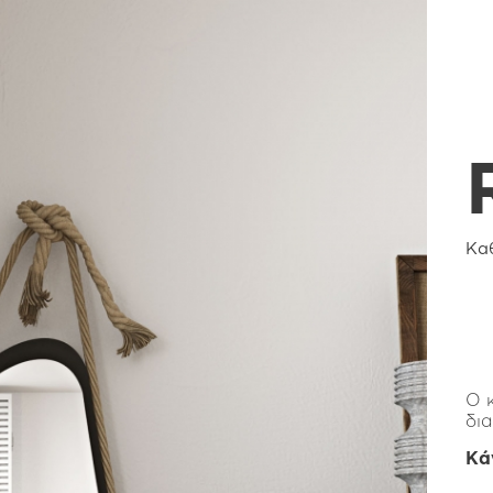
Κα
Ο 
δι
Κά
Απ