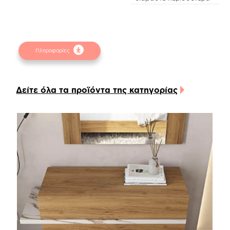
υψηλής ποιότητας και αντοχής, ενώ διαθέτει
ξύλινα πόδια στήριξης graphite grey χρώματος τα
οποία προσθέτουν μια αίσθηση κομψότητας στο
κρεβάτι.
Πληροφορίες
Διαλέγοντας είτε την δερματίνη είτε το ύφασμα
της επιλογής σας, θα δημιουργήσετε το ιδανικό
περιβάλλον που θα ανταποκρίνεται στο δικό σας
Δείτε όλα τα προϊόντα της κατηγορίας
στυλ.
Πρέπει βέβαια να λάβετε υπόψιν σας πως το
ύφασμα είναι σταθερό σε όλα τα σημεία του
κρεβατιού, συνεπώς θα πρέπει επιλέξετε ένα
ύφασμα αλέκιαστο και αδιάβροχο για μεγαλύτερη
διάρκεια ζωής. Σε περίπτωση που επιλέξετε
δερματίνη, το καθάρισμα γίνεται αυτόματα
ευκολότερο.
Το κρεβάτι Nabuk προσφέρει πολλές
διαφορετικές επιλογές σχετικά με την βάση
στήριξης. Εκτός από τα ξύλινα λακαριστά πόδια,
υπάρχει η δυνατότητα να μπει μεταλλική ή ξύλινη