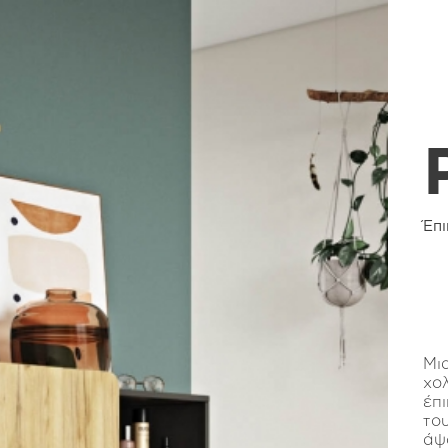
Έπ
Μι
χολ
έπι
του
άψ