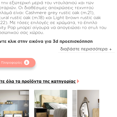
α την εξωτερική μεριά του ντουλαπιού και των
ρταριών. Οι διαθέσιμες αποχρώσεις τεχνητού
πλαμά είναι: Cashmere grey rustic oak (m.21),
AND
LINE
ural rustic oak (m.18) και Light brown rustic oak
.22). Με τόσες επιλογές σε χρώματα, το έπιπλο
nity Pop μπορεί σίγουρα να απογειώσει το στυλ του
οσωπικού σας χώρου.
ντε κλικ στην εικόνα για 3d προεπισκόπηση
αθέτει ένα μεγάλο ντουλάπι αποθήκευσης, δύο
διαβάστε περισσότερα
ωτερικά ράφια και δύο συρτάρια το εσωτερικό των
οίων είναι κατασκευασμένο από ανάγλυφη
Πληροφορίες
λαμίνη linen beige χρώματος.
 μηχανισμοί που χρησιμοποιούνται είναι ρόδας
flon με μεγάλη αντοχή στην χρόνια χρήση και το
ρος, ενώ μπορείτε να επιλέξετε και τους
ίτε όλα τα προϊόντα της κατηγορίας
όσθετους μηχανισμούς soft close για αθόρυβη
τουργία.
έπιπλο vanity Pop διαθέτει επίσης τρία διακριτικά
μεία κρέμασης στην αριστερή πλευρά του.
άλογα με τον χώρο που θα τοποθετηθεί, μπορεί να
ς παρέχει την αντίστοιχη ευκολία στο να κρεμάσετε