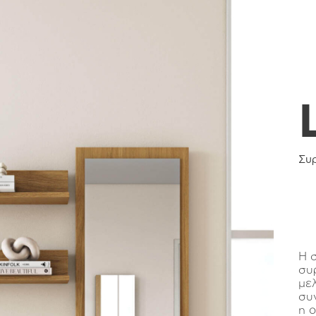
Συ
Η σ
συ
μελ
συ
η 