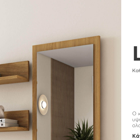
Κα
Ο 
υψ
ολ
Κά