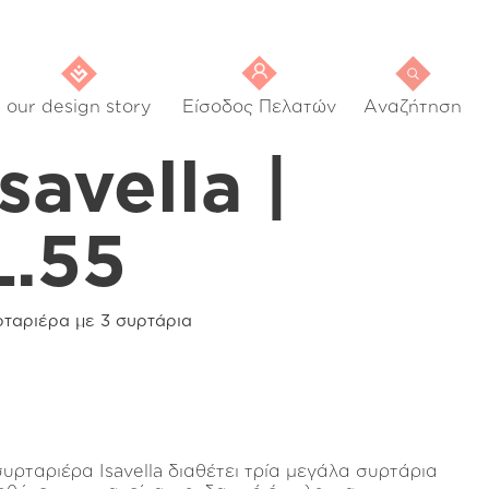
our design story
Είσοδος Πελατών
Αναζήτηση
Isavella |
L.55
ρταριέρα με 3 συρτάρια
συρταριέρα Isavella διαθέτει τρία μεγάλα συρτάρια