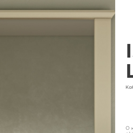
Κα
Ο κ