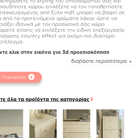
οκληρώσετε το styling του υπνοδωματίου σας και
οιουδήποτε χώρου επιλέξετε να τον τοποθετήσετε.
τασκευασμένος από ξύλο mdf, μπορεί να βαφεί σε
AND
LINE
α από τα προτεινόμενα χρώματα λάκας ώστε να
ιριάξει ιδανικά με τον προσωπικό σας χώρο.
ορείτε επίσης να επιλέξετε την ειδική επεξεργασία
λαίωσης country effect για ακόμη πιο ιδιαίτερο
οτέλεσμα.
ντε κλικ στην εικόνα για 3d προεπισκόπηση
α τα υλικά που χρησιμοποιούνται για την
διαβάστε περισσότερα
τασκευή του είναι υψηλών προδιαγραφών, ενώ τα
νίκια που χρησιμοποιούνται είναι οικολογικά και
Πληροφορίες
οαλλεργικά.
ναι ιδανική επιλογή για να συμπληρώσει και να
ανεώσει το χωλ, το living room ή οποιοδήποτε χώρο
 σπιτιού εσείς επιλέξετε. Συνδυάστε τον με τις
ίτε όλα τα προϊόντα της κατηγορίας
τίστοιχες συρταριέρες, βιβλιοθήκες, ντουλαπάκια,
εμάστρα, για θα δημιουργήσετε ζεστές και
υτόχρονα χρηστικές γωνιές.
ο επισυναπτόμενο αρχείο pdf μπορείτε να δείτε
αλυτικά τις διαστάσεις του προϊόντος καθώς και τα
οτεινόμενα χρώματα λάκας.