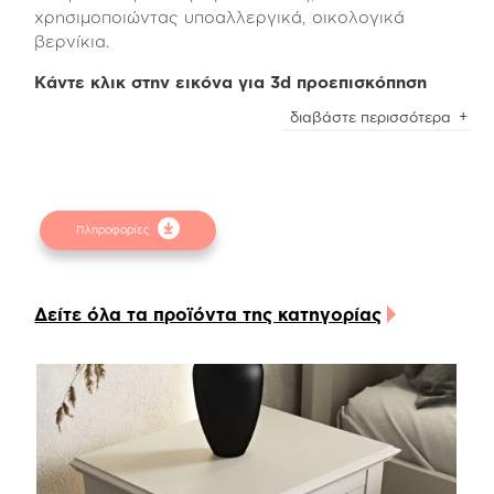
χρησιμοποιώντας υποαλλεργικά, οικολογικά
βερνίκια.
Κάντε κλικ στην εικόνα για 3d προεπισκόπηση
Επιπλέον, υπάρχει η δυνατότητα να επιλέξετε την
διαβάστε περισσότερα
ειδική επεξεργασία country effect, κατά την οποία
οι ακμές του προϊόντος επεξεργάζονται με τρόπο
ώστε να έχουν ένα ιδιαίτερο αποτέλεσμα
παλαίωσης.
Πληροφορίες
Η εσωτερική πλευρά των συρταριών είναι
κατασκευασμένη από ανάγλυφη μελαμίνη linen
beige χρώματος, ενώ οι μηχανισμοί είναι ρόδας
Δείτε όλα τα προϊόντα της κατηγορίας
Teflon ιταλικής προέλευσης.
Επίσης, είναι πολύ εύκολο να αναβαθμίσετε το
προϊόν προσθέτοντας μηχανισμούς soft close για
αθόρυβη λειτουργία των συρταριών.
Ταιριάζει απόλυτα με το κρεβάτι, τα κομοδίνα και
τον καθρέπτη της Isabella collection και
συμπληρώνει υπέροχα τα κρεβάτια Nabuk και Fab