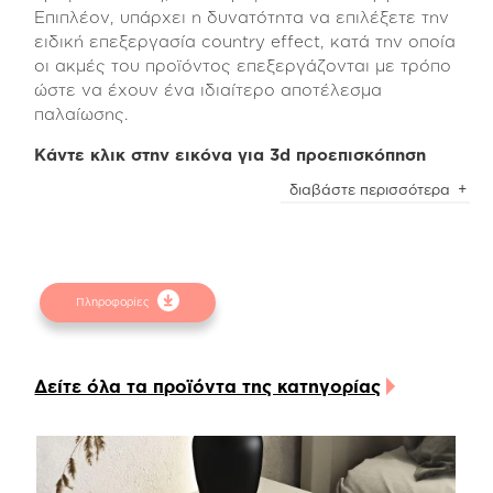
Επιπλέον, υπάρχει η δυνατότητα να επιλέξετε την
ειδική επεξεργασία country effect, κατά την οποία
οι ακμές του προϊόντος επεξεργάζονται με τρόπο
ώστε να έχουν ένα ιδιαίτερο αποτέλεσμα
παλαίωσης.
Κάντε κλικ στην εικόνα για 3d προεπισκόπηση
Όλα τα υλικά που χρησιμοποιούνται για την
διαβάστε περισσότερα
κατασκευή είναι υψηλών προδιαγραφών και
ιδιαίτερης αντοχής κατά την χρήση, ενώ τα
βερνίκια είναι οικολογικά και υποαλλεργικά.
Η εσωτερική πλευρά των συρταριών είναι
Πληροφορίες
κατασκευασμένη από ανάγλυφη μελαμίνη linen
beige χρώματος, ενώ οι μηχανισμοί είναι ρόδας
Teflon ιταλικής προέλευσης και πολύ εύκολα
Δείτε όλα τα προϊόντα της κατηγορίας
μπορούν να αντικατασταθούν με μηχανισμούς soft
close για αθόρυβη λειτουργία των συρταριών.
Επίσης, μπορείτε να αναβαθμίσετε το προϊόν και
την καθημερινότητα σας με την προσθήκη του usb