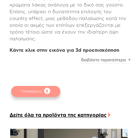
χρώματα λάκας ανάλογα με το δικό σας γούστο.
Επίσης, υπάρχει η δυνατότητα επιλογής του
country effect, μιας μεθόδου παλαίωσης κατά την
οποία οι ακμές των επίπλων επεξεργάζονται με
τρόπο τέτοιο ώστε να έχουν την ιδιαίτερη όψη
παλαίωσης.
Κάντε κλικ στην εικόνα για 3d προεπισκόπηση
Η δυνατότητα προθήκης στο κεφαλάρι σταθερών
διαβάστε περισσότερα
μαξιλαριών ντυμένα με ύφασμα ή οικολογικό
δέρμα, θα δημιουργήσει ιδιαίτερα ζεστή αίσθηση.
Το κρεβάτι δέχεται στρώμα διαστάσεων 160*200
το οποίο μπορεί να στηριχτεί σε ξύλινες τάβλες/
Πληροφορίες
κρεβατόξυλα ή σε ανατομικό τελάρο με πυκνά ή
απλά σανίδια.
Επίσης, το κρεβάτι Isavella, μπορεί να μετατραπεί
Δείτε όλα τα προϊόντα της κατηγορίας
εύκολα σε χρήσιμο αποθηκευτικό χώρο με την
προσθήκη ειδικού μηχανισμού (αμορτισέρ) μαζί
με το ανατομικό τελάρο για την σωστή και