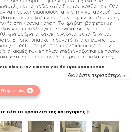
f σε συνδυασμό με φυσικό μασίφ ξύλο στις
υπαστές και τα πόδια στήριξης του κρεβατιού. Όλα
 υλικά που χρησιμοποιούνται για την κατασκευή του
AND
LINE
εβατιού είναι υψηλών προδιαγραφών και ιδιαίτερης
τοχής στη χρόνια χρήση. Το κρεβάτι βάφεται με
κολογικά, υποαλλεργικά βερνίκια, σε ένα από τα
αθέσιμα χρώματα λάκας ανάλογα με το δικό σας
ύστο. Επίσης, υπάρχει η δυνατότητα επιλογής του
untry effect, μιας μεθόδου παλαίωσης κατά την
οία οι ακμές των επίπλων επεξεργάζονται με τρόπο
τοιο ώστε να έχουν την ιδιαίτερη όψη παλαίωσης.
ντε κλικ στην εικόνα για 3d προεπισκόπηση
δυνατότητα προθήκης στο κεφαλάρι σταθερών
διαβάστε περισσότερα
ξιλαριών ντυμένα με ύφασμα ή οικολογικό δέρμα,
 δημιουργήσει ιδιαίτερα ζεστή αίσθηση.
Πληροφορίες
 κρεβάτι δέχεται στρώμα διαστάσεων 160*200 το
οίο μπορεί να στηριχτεί σε ξύλινες τάβλες/
εβατόξυλα ή σε ανατομικό τελάρο με πυκνά ή απλά
ίδια.
ίτε όλα τα προϊόντα της κατηγορίας
σης, το κρεβάτι Isavella, μπορεί να μετατραπεί
κολα σε χρήσιμο αποθηκευτικό χώρο με την
οσθήκη ειδικού μηχανισμού (αμορτισέρ) μαζί με το