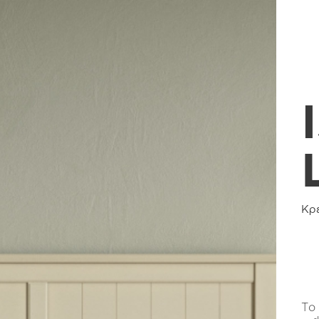
Κρ
Το