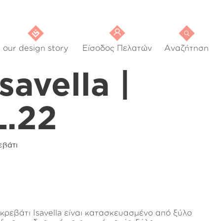
our design story
Είσοδος Πελατών
Αναζήτηση
Isavella |
L.22
εβάτι
 κρεβάτι Isavella είναι κατασκευασμένο από ξύλο