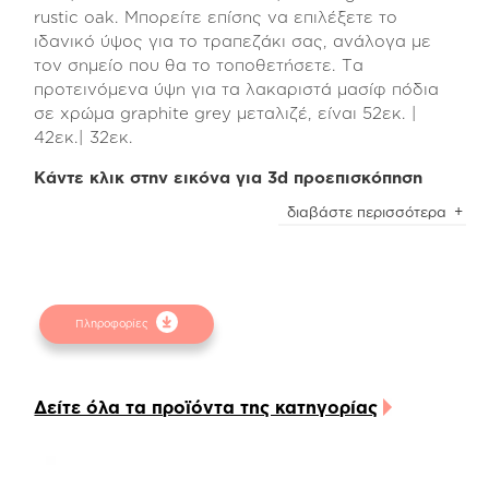
rustic oak. Μπορείτε επίσης να επιλέξετε το
ιδανικό ύψος για το τραπεζάκι σας, ανάλογα με
τον σημείο που θα το τοποθετήσετε. Τα
προτεινόμενα ύψη για τα λακαριστά μασίφ πόδια
σε χρώμα graphite grey μεταλιζέ, είναι 52εκ. |
42εκ.| 32εκ.
Κάντε κλικ στην εικόνα για 3d προεπισκόπηση
Με αυτόν τον τρόπο θα δημιουργήσετε των
διαβάστε περισσότερα
αγαπημένο σας συνδυασμό για τον αγαπημένο
σας χώρο!
Μπορείτε να δείτε τις αναλυτικές διαστάσεις των
προϊόντων στο επισυναπτόμενο pdf.
Πληροφορίες
Προσοχή
! Ενδέχεται να υπάρχει μικρή χρωματική
απόκλιση μεταξύ των φωτογραφιών και των
φυσικών αντικειμένων. Για την καλύτερη
Δείτε όλα τα προϊόντα της κατηγορίας
εξυπηρέτησή σας συμβουλευτείτε τα
δειγματολόγια στα φυσικά καταστήματα.