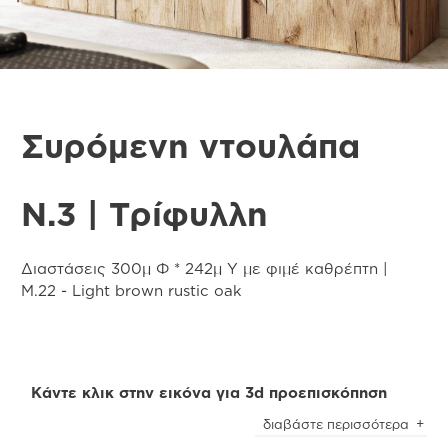
Συρόμενη ντουλάπα
Ν.3 | Τρίφυλλη
Διαστάσεις 300μ Φ * 242μ Υ με φιμέ καθρέπτη |
M.22 - Light brown rustic oak
Κάντε κλικ στην εικόνα για 3d προεπισκόπηση
Προσοχή
! Ενδέχεται να υπάρχει μικρή χρωματική
διαβάστε περισσότερα
απόκλιση μεταξύ των φωτογραφιών και των