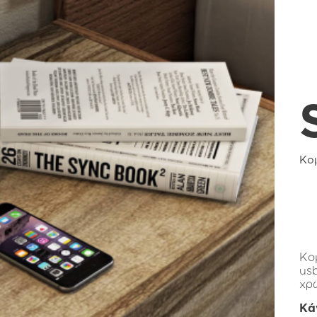
Κο
Κο
us
χρ
Κά