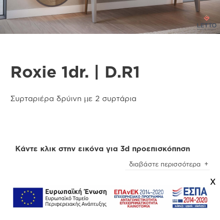
Roxie 1dr. | D.R1
Συρταριέρα δρύινη με 2 συρτάρια
Κάντε κλικ στην εικόνα για 3d προεπισκόπηση
διαβάστε περισσότερα
x
Προσοχή
! Ενδέχεται να υπάρχει μικρή χρωματική
απόκλιση μεταξύ των φωτογραφιών και των
φυσικών αντικειμένων. Για την καλύτερη
Πληροφορίες
εξυπηρέτησή σας συμβουλευτείτε τα