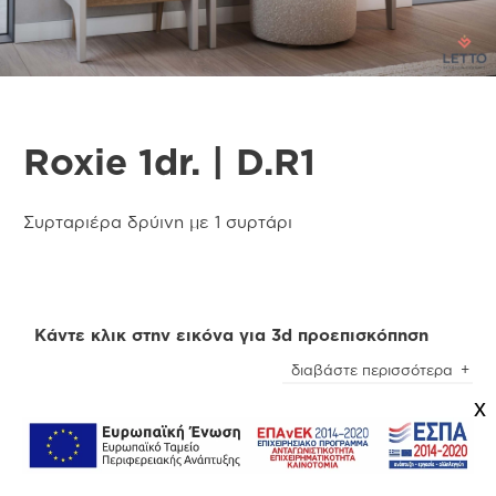
Roxie 1dr. | D.R1
Συρταριέρα δρύινη με 1 συρτάρι
Κάντε κλικ στην εικόνα για 3d προεπισκόπηση
διαβάστε περισσότερα
x
Προσοχή
! Ενδέχεται να υπάρχει μικρή χρωματική
απόκλιση μεταξύ των φωτογραφιών και των
φυσικών αντικειμένων. Για την καλύτερη
Πληροφορίες
εξυπηρέτησή σας συμβουλευτείτε τα