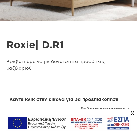
Roxie| D.R1
Κρεβάτι δρύινο με δυνατότητα προσθήκης
μαξιλαριού
Κάντε κλικ στην εικόνα για 3d προεπισκόπηση
διαβάστε περισσότερα
x
Προσοχή
! Ενδέχεται να υπάρχει μικρή χρωματική
απόκλιση μεταξύ των φωτογραφιών και των
φυσικών αντικειμένων. Για την καλύτερη
Πληροφορίες