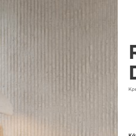
Κρ
Κά