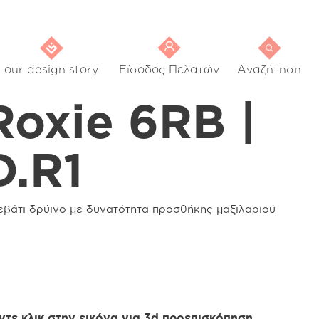
our design story
Είσοδος Πελατών
Αναζήτηση
Roxie 6RB |
D.R1
εβάτι δρύινο με δυνατότητα προσθήκης μαξιλαριού
ντε κλικ στην εικόνα για 3d προεπισκόπηση