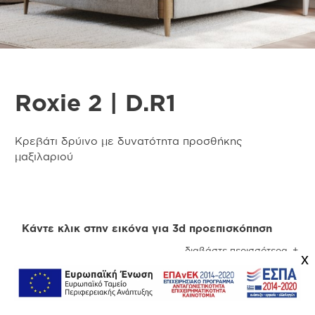
Roxie 2 | D.R1
Κρεβάτι δρύινο με δυνατότητα προσθήκης
μαξιλαριού
Κάντε κλικ στην εικόνα για 3d προεπισκόπηση
διαβάστε περισσότερα
x
Προσοχή
! Ενδέχεται να υπάρχει μικρή χρωματική
απόκλιση μεταξύ των φωτογραφιών και των
φυσικών αντικειμένων. Για την καλύτερη
Πληροφορίες