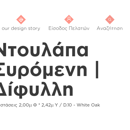
our design story
Είσοδος Πελατών
Αναζήτηση
Ντουλάπα
Συρόμενη |
Δίφυλλη
στάσεις 2,00μ Φ * 2,42μ Υ / D.10 - White Oak