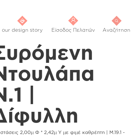
our design story
Είσοδος Πελατών
Αναζήτηση
Συρόμενη
Ντουλάπα
Ν.1 |
Δίφυλλη
στάσεις 2,00μ Φ * 2,42μ Υ με φιμέ καθρέπτη | M.19.1 -