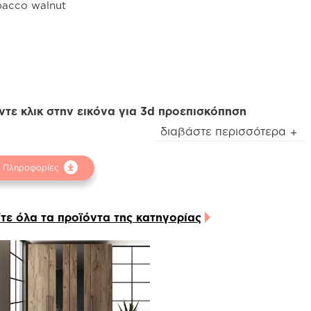
bacco walnut
AND
LINE
ντε κλικ στην εικόνα για 3d προεπισκόπηση
οσοχή
! Ενδέχεται να υπάρχει μικρή χρωματική
διαβάστε περισσότερα
όκλιση μεταξύ των φωτογραφιών και των φυσικών
τικειμένων. Για την καλύτερη εξυπηρέτησή σας
Πληροφορίες
μβουλευτείτε τα δειγματολόγια στα φυσικά
ταστήματα.
ίτε όλα τα προϊόντα της κατηγορίας