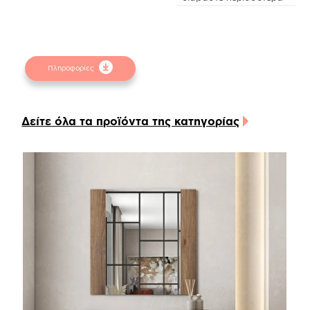
υψηλής ποιότητας και αντοχής, και διαθέτει
μεταλλική βάση στήριξης χρώματος pale grey
(L.51) η οποία και καθορίζει τη μοντέρνα
αισθητική του κρεβατιού!
Πληροφορίες
Διαλέγοντας είτε το ύφασμα είτε τη δερματίνη
της επιλογής σας, θα δημιουργήσετε το ιδανικό
περιβάλλον που θα ανταποκρίνεται στο δικό σας
Δείτε όλα τα προϊόντα της κατηγορίας
στυλ.
Πρέπει βέβαια να λάβετε υπόψιν σας πως το
ύφασμα είναι σταθερό σε όλα τα σημεία του
κρεβατιού, συνεπώς θα πρέπει επιλέξετε ένα
ύφασμα αλέκιαστο και αδιάβροχο για μεγαλύτερη
διάρκεια ζωής. Σε περίπτωση που επιλέξετε
δερματίνη, το καθάρισμα γίνεται αυτόματα
ευκολότερο.
Το κρεβάτι Nabuk προσφέρει πολλές
διαφορετικές επιλογές σχετικά με την βάση
στήριξης. Εκτός από τη μεταλλική βάση στήριξης
σε pale grey χρώμα, υπάρχει η δυνατότητα να