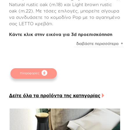
Natural rustic oak (m.18) και Light brown rustic
oak (m.22). Με τόσες επιλογές, μπορείτε σίγουρα
να συνδυάσετε το κομοδίνο Pop με το αγαπημένο
σας LETTO κρεβάτι.
Κάντε κλικ στην εικόνα για 3d προεπισκόπηση
Όλα τα υλικά που χρησιμοποιούνται διαθέτουν
διαβάστε περισσότερα
anti-scratch coating με μεγάλη αντίσταση στις
γρατζουνιές και τα χτυπήματα αλλά και μεγάλη
ευκολία στο καθάρισμα και των πιο δύσκολων
λεκέδων.
Πληροφορίες
Το κομοδίνο Pop διαθέτει ένα ράφι και ένα
συρτάρι αποθήκευσης, το εσωτερικό του οποίου
είναι κατασκευασμένο από ανάγλυφη μελαμίνη
Δείτε όλα τα προϊόντα της κατηγορίας
linen beige χρώμα και οι μηχανισμοί που
χρησιμοποιούνται είναι ρόδας Teflon, με ιδιαίτερη
αντοχή στο βάρος και την χρόνια χρήση.
Επίσης, επιλέγοντας τους πρόσθετους
μηχανισμούς soft close μπορείτε να απολαύσετε