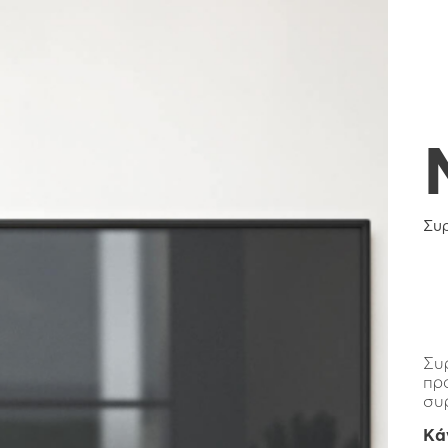
Συ
Συ
πρ
συ
Κά