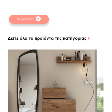
πάνω στον τοίχο, σε σημείο του υπνοδωματίου ή
του χωλ, όπου και θα σας εξυπηρετήσει με τον
καλύτερο τρόπο!
Πληροφορίες
Προσοχή
! Ενδέχεται να υπάρχει μικρή χρωματική
απόκλιση μεταξύ των φωτογραφιών και των
φυσικών αντικειμένων. Για την καλύτερη
Δείτε όλα τα προϊόντα της κατηγορίας
εξυπηρέτηση σας συμβουλευτείτε τα
δειγματολόγια στα φυσικά καταστήματα.