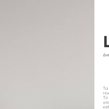
Δι
Τα
τε
Το 
γι
κα