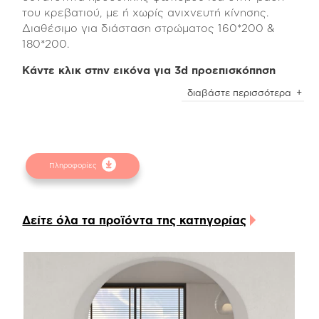
του κρεβατιού, με ή χωρίς ανιχνευτή κίνησης.
Διαθέσιμο για διάσταση στρώματος 160*200 &
180*200.
Κάντε κλικ στην εικόνα για 3d προεπισκόπηση
Το ντυμένο κρεβάτι Line A έχει φυτίλι περιμετρικά
διαβάστε περισσότερα
τοποθετημένο στο κεφαλάρι και προαιρετικά,
αποσπώμενα μαξιλάρια. Στηρίζεται σε πόδια από
μασίφ ξύλο οξιάς και όλα τα υφασμάτινα μέρη
βγαίνουν και πλένονται
Πληροφορίες
Οι απλές γραμμές με τις ελαφρά στρογγυλεμένες
γωνίες δημιουργούν ήρεμο και διαχρονικό
αποτέλεσμα που διαφοροποιείται εύκολα με την
Δείτε όλα τα προϊόντα της κατηγορίας
προσθήκη μαξιλαριών στο κεφαλάρι, για να
ολοκληρώσετε το στυλ που θέλετε να δώσετε στο
υπνοδωμάτιό σας.
Τα προαιρετικά μαξιλάρια είναι διαθέσιμα σε 2
διαφορετικούς τύπους, Line L με σούρες που
αγκαλιάζουν ολόκληρο το κεφαλάρι