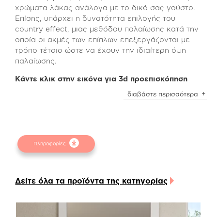
χρώματα λάκας ανάλογα με το δικό σας γούστο.
Επίσης, υπάρχει η δυνατότητα επιλογής του
country effect, μιας μεθόδου παλαίωσης κατά την
οποία οι ακμές των επίπλων επεξεργάζονται με
τρόπο τέτοιο ώστε να έχουν την ιδιαίτερη όψη
παλαίωσης.
Κάντε κλικ στην εικόνα για 3d προεπισκόπηση
Η δυνατότητα προθήκης στο κεφαλάρι σταθερών
διαβάστε περισσότερα
μαξιλαριών ντυμένα με ύφασμα ή οικολογικό
δέρμα, θα δημιουργήσει ιδιαίτερα ζεστή αίσθηση.
Το κρεβάτι δέχεται στρώμα διαστάσεων 160*200
το οποίο μπορεί να στηριχτεί σε ξύλινες τάβλες/
Πληροφορίες
κρεβατόξυλα ή σε ανατομικό τελάρο με πυκνά ή
απλά σανίδια.
Επίσης, το κρεβάτι Isavella, μπορεί να μετατραπεί
Δείτε όλα τα προϊόντα της κατηγορίας
εύκολα σε χρήσιμο αποθηκευτικό χώρο με την
προσθήκη ειδικού μηχανισμού (αμορτισέρ) μαζί
με το ανατομικό τελάρο για την σωστή και