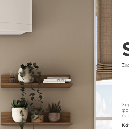
Συ
Συ
φο
δύ
Κά